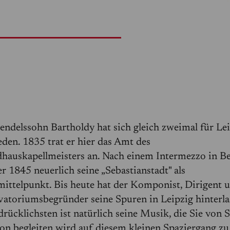
endelssohn Bartholdy hat sich gleich zweimal für Le
eden. 1835 trat er hier das Amt des
auskapellmeisters an. Nach einem Intermezzo in Be
er 1845 neuerlich seine „Sebastianstadt" als
ittelpunkt. Bis heute hat der Komponist, Dirigent 
atoriumsbegründer seine Spuren in Leipzig hinterla
rücklichsten ist natürlich seine Musik, die Sie von S
ion begleiten wird auf diesem kleinen Spaziergang zu