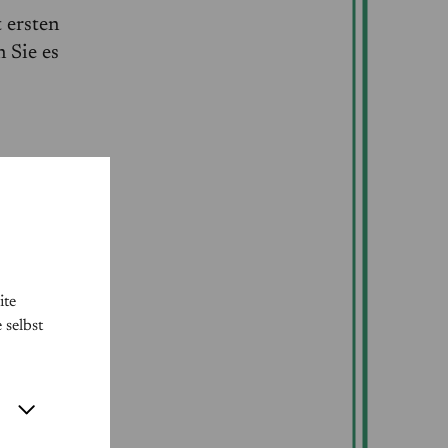
 ersten
 Sie es
ite
 selbst