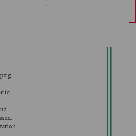
ipzig
rlin
und
ssen.
tation