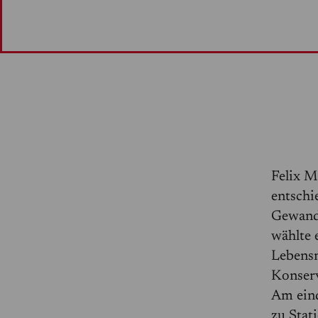
Felix M
entschi
Gewandh
wählte 
Lebensm
Konserv
Am eind
zu Stat