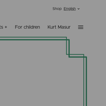
Shop
English
ts +
For children
Kurt Masur