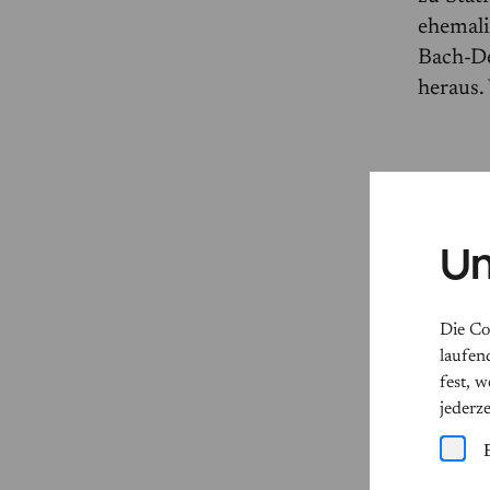
ehemali
Bach-De
heraus.
Üb
Un
Die Co
laufen
fest, 
jederz