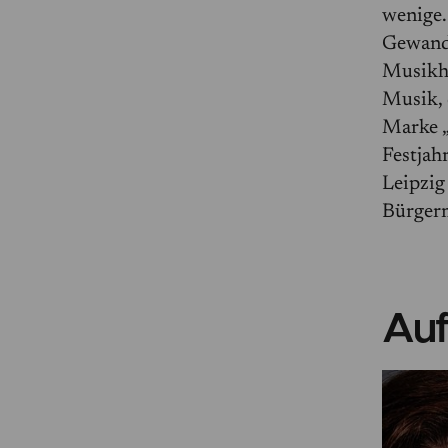
wenige.
Gewandh
Musikho
Musik, 
Marke „
Festjah
Leipzig 
Bürgerm
Auf