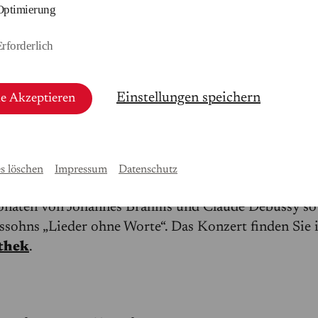
Optimierung
Erforderlich
Widmann und Gabriele Carcano © Lennart Ruehle
Einstellungen speichern
le Akzeptieren
stjahr für Felix“ beginnt am 3. Februar, dem Geburtst
sohn Bartholdys (1809–1847), mit einem Festkonze
ssohn-Haus um 20 Uhr.
Carolin Widmann
(Violin
s löschen
Impressum
Datenschutz
le Carcano
(Klavier) spielen im historischen Musik
onaten von Johannes Brahms und Claude Debussy so
sohns „Lieder ohne Worte“. Das Konzert finden Sie 
thek
.