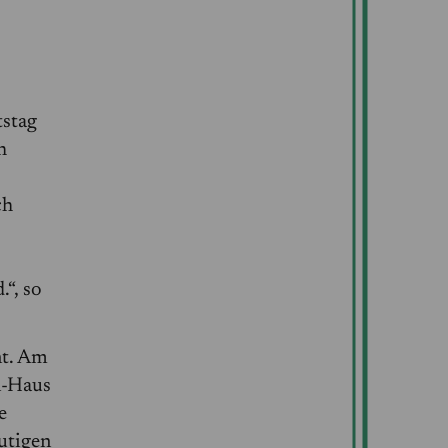
tstag
h
ch
“, so
nt. Am
n-Haus
e
utigen