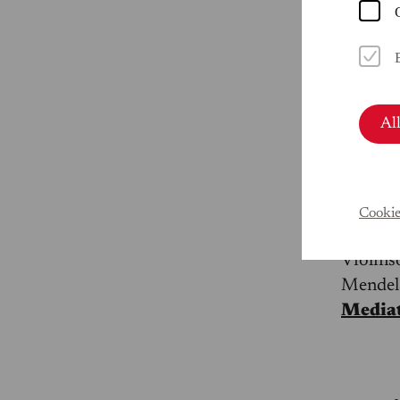
Carolin 
Al
Das „Fe
Mendels
Mendel
Cookie
Gabrie
Violins
Mendels
Media