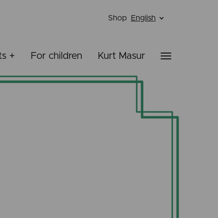
Shop
English
ts +
For children
Kurt Masur