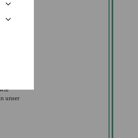
ag Felix
rt im
e) und
salon
wie
in unser