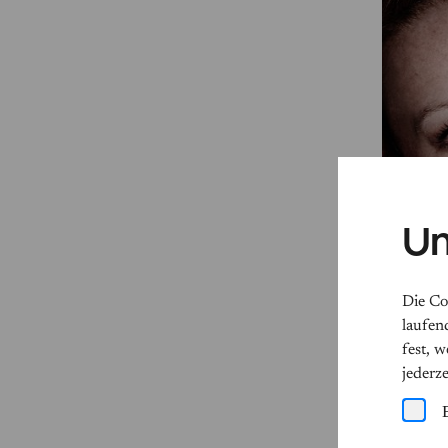
Un
Die Co
laufen
fest, 
jederz