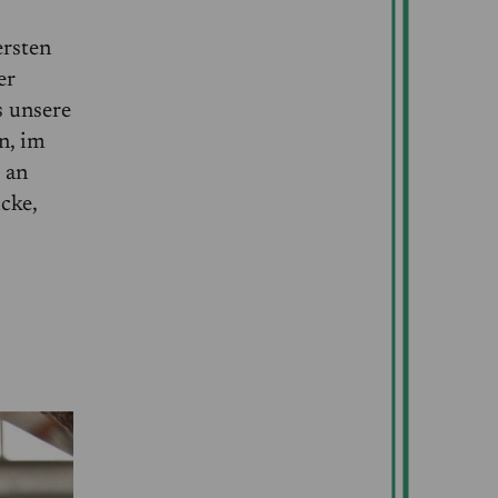
ersten
er
s unsere
n, im
 an
icke,