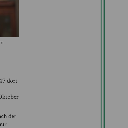
rn
47 dort
 Oktober
ach der
nur