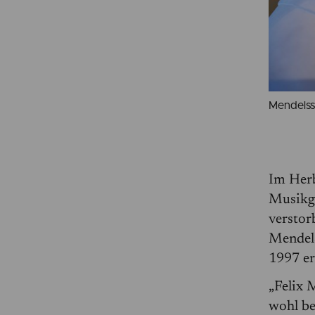
Mendelsso
Im Herb
Musikge
verstor
Mendels
1997 er
„Felix 
wohl be