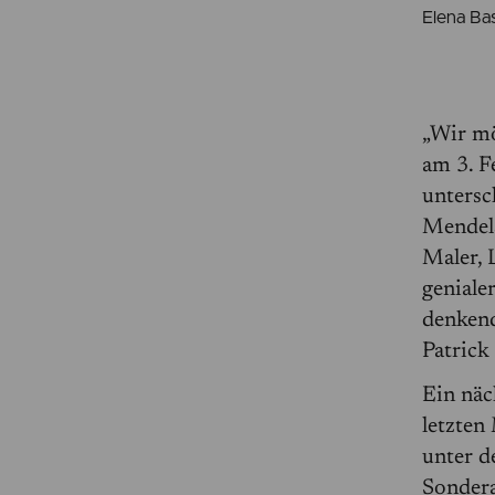
Elena Ba
„Wir mö
am 3. F
untersc
Mendels
Maler, 
geniale
denkend
Patrick
Ein näc
letzten
unter d
Sondera