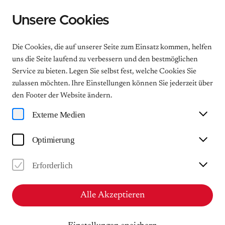
Unsere Cookies
Menu
Die Cookies, die auf unserer Seite zum Einsatz kommen, helfen
uns die Seite laufend zu verbessern und den bestmöglichen
Service zu bieten. Legen Sie selbst fest, welche Cookies Sie
zulassen möchten. Ihre Einstellungen können Sie jederzeit über
International Society for the
den Footer der Website ändern.
Promotion of Mendelssohn
Externe Medien
House Leipzig
Optimierung
The work on Mendelssohn House is supported by
the Internationale Gesellschaft zur Förderung des
Erforderlich
Mendelssohn-Hauses Leipzig e.V. (International
Society for the Promotion of Mendelssohn House
Leipzig) in accordance with its bylaws. If you would
Alle Akzeptieren
like to support us, you can find various ways of
getting involved here: