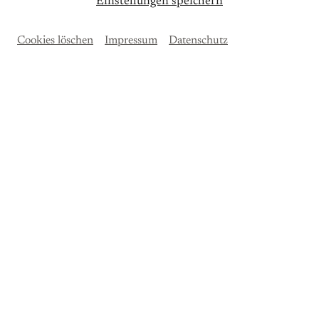
Einstellungen speichern
Cookies löschen
Impressum
Datenschutz
Sào Soulez Larivière
, Viola
Martina Consonni
, Klavier
Felix Mendelssohn Bartholdy (1809–1847)
Sonate c-Moll für Viola und Klavier MWV Q 14
Henri Vieuxtemps (1820–1881)
Sonate B-Dur für Viola und Klavier op. 36
George Enescu (1881–1955)
Concertstück für Viola und Klavier op. 9
18 EUR | erm. 14 EUR