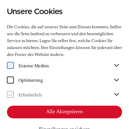
Unsere Cookies
Menu
Die Cookies, die auf unserer Seite zum Einsatz kommen, helfen
uns die Seite laufend zu verbessern und den bestmöglichen
Service zu bieten. Legen Sie selbst fest, welche Cookies Sie
zulassen möchten. Ihre Einstellungen können Sie jederzeit über
Duomatinée
den Footer der Website ändern.
Sonntagsmatinée
Externe Medien
So
Optimierung
12.04.2026
11:00
Erforderlich
Mendelssohn-Haus Leipzig - Musiksalon
Alle Akzeptieren
Ausverkauft