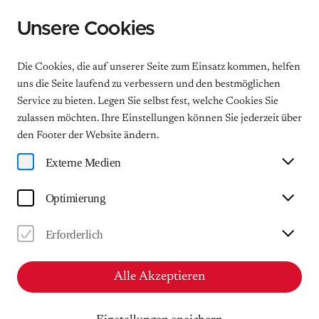
Unsere Cookies
Menu
Die Cookies, die auf unserer Seite zum Einsatz kommen, helfen
uns die Seite laufend zu verbessern und den bestmöglichen
Service zu bieten. Legen Sie selbst fest, welche Cookies Sie
Malen mit Mendelssohn
zulassen möchten. Ihre Einstellungen können Sie jederzeit über
den Footer der Website ändern.
Sketchen auf den Spuren des
Externe Medien
Komponisten und Malers
Mendelssohn
Optimierung
Malkurse im Garten in Kooperation mit Boesner
Leipzig
Erforderlich
So
Alle Akzeptieren
02.08.2026
11:00 | ca. 360 Minuten