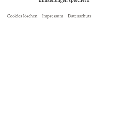
Einstellungen speichern
Ticket kaufen
Cookies löschen
Impressum
Datenschutz
Sie erleben eine Führung durch das Mendelssohn-
Haus sowie beim anschließenden Stadtrundgang die
Wirkungsstätten Felix Mendelssohn Bartholdys in
Leipzig. Der Rundgang endet an der Thomaskirche.
15 EUR (inklusive aller Eintritte)
In deutscher Sprache.