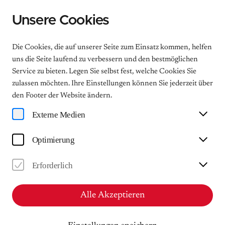
Unsere Cookies
Menu
Die Cookies, die auf unserer Seite zum Einsatz kommen, helfen
uns die Seite laufend zu verbessern und den bestmöglichen
Service zu bieten. Legen Sie selbst fest, welche Cookies Sie
Musikstadt Leipzig
zulassen möchten. Ihre Einstellungen können Sie jederzeit über
den Footer der Website ändern.
Auf Mendelssohns Spuren
Externe Medien
durch die Musikstadt Leipzig
Museums- und Stadtrundgang
Optimierung
Sa
Erforderlich
13.12.2025
10:00 | ca. 180 Minuten
Alle Akzeptieren
Mendelssohn-Haus Leipzig - Museum und
Innenstadt