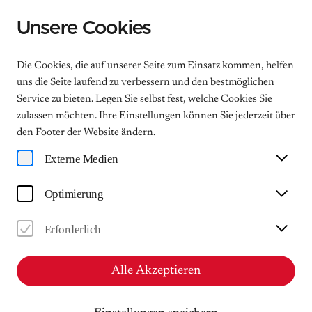
Unsere Cookies
Menu
Die Cookies, die auf unserer Seite zum Einsatz kommen, helfen
uns die Seite laufend zu verbessern und den bestmöglichen
Service zu bieten. Legen Sie selbst fest, welche Cookies Sie
zulassen möchten. Ihre Einstellungen können Sie jederzeit über
Heine-Vertonungen von
den Footer der Website ändern.
Mendelssohn und Schumann
Externe Medien
Sonntagsmatinée
Optimierung
So
Erforderlich
30.11.2025
11:00 | ca. 60 Minuten
Mendelssohn-Haus Leipzig - Musiksalon
Alle Akzeptieren
Ticket kaufen