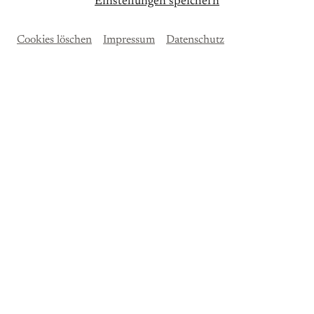
Einstellungen speichern
Cookies löschen
Impressum
Datenschutz
Lieder von
Fanny Hensel, Felix Mendelssohn
Bartholdy
und
Clara Schumann
Tobias Berndt
, Bariton
Johannes Tolle
, Klavier
Robert Schumann (1810–1856)
»Dichterliebe« op. 47
Belsazar op. 57
18 EUR | erm. 14 EUR