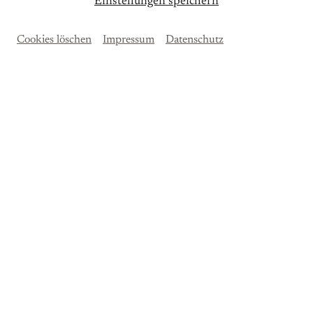
Einstellungen speichern
Cookies löschen
Impressum
Datenschutz
Saxonia Piano Trio
Hiroto Saigusa
, Klavier
Hartmut Schill
, Violine
Tilmann Trüdinger
, Violoncello
Joseph Haydn (1732–1809)
Klaviertrio es-Moll, Hob. XV: 31
Sergei Rachmaninow (1873–1943)