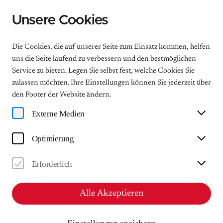
Unsere Cookies
Menu
Die Cookies, die auf unserer Seite zum Einsatz kommen, helfen
uns die Seite laufend zu verbessern und den bestmöglichen
Service zu bieten. Legen Sie selbst fest, welche Cookies Sie
zulassen möchten. Ihre Einstellungen können Sie jederzeit über
Saxonia Piano Trio
den Footer der Website ändern.
Sonntagsmatinée
Externe Medien
So
Optimierung
26.11.2023
11:00 | ca. 60 Minuten
Erforderlich
Mendelssohn-Haus Leipzig - Musiksalon
Alle Akzeptieren
Ticket kaufen