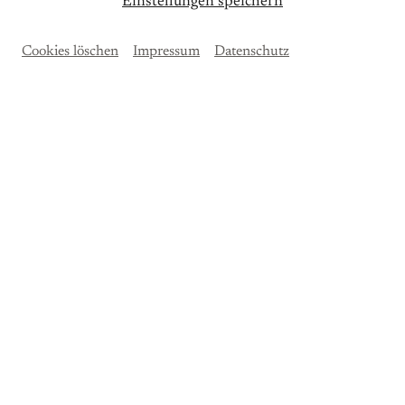
Einstellungen speichern
Cookies löschen
Impressum
Datenschutz
Elena Bashkirova
, Klavier
Alexander Melnikov
, Klavier
Felix Mendelssohn Bartholdy (1809–1847)
Konzertouvertüre "Die Hebriden" h-Moll op. 26 MWV
P 7 ("Fingals Höhle") (Bearbeitung für Klavier zu vier
Händen)
Sieben Lieder ohne Worte für Klavier zu vier Händen
MWV SH 60
Franz Schubert (1797-1828)
Fantasie f-Moll D 940