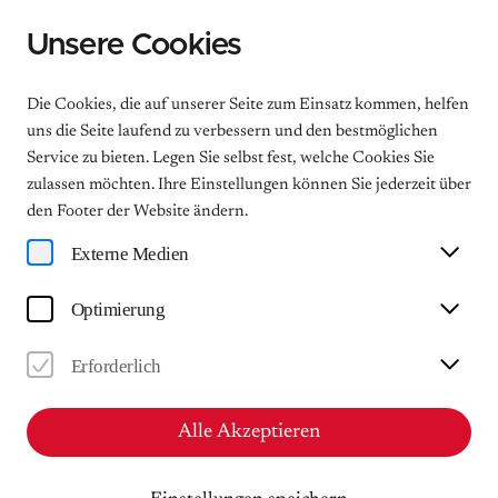
Unsere Cookies
Menu
Die Cookies, die auf unserer Seite zum Einsatz kommen, helfen
uns die Seite laufend zu verbessern und den bestmöglichen
Service zu bieten. Legen Sie selbst fest, welche Cookies Sie
Mendelssohn-Festtage 2026
zulassen möchten. Ihre Einstellungen können Sie jederzeit über
den Footer der Website ändern.
Abschlusskonzert
Externe Medien
Konzert im Gewandhaus
Optimierung
So
08.11.2026
Erforderlich
18:00
Gewandhaus zu Leipzig - Mendelssohn-Saal
Alle Akzeptieren
Ticket kaufen