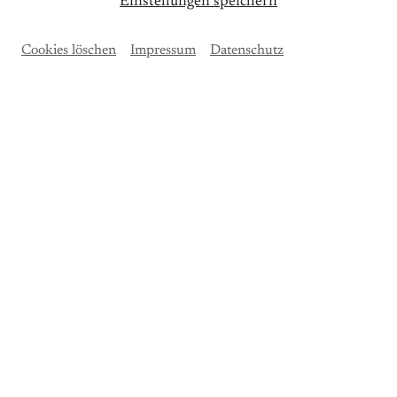
Einstellungen speichern
Ticket kaufen
Cookies löschen
Impressum
Datenschutz
15 EUR
Infos zur Anreise mit ÖPNV finden Sie
hier
.
Änderungen vorbehalten