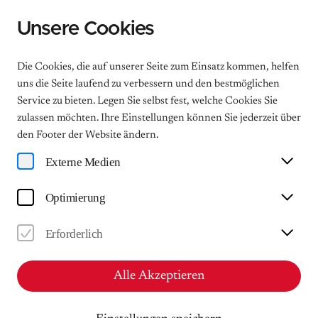
Unsere Cookies
Menu
Die Cookies, die auf unserer Seite zum Einsatz kommen, helfen
uns die Seite laufend zu verbessern und den bestmöglichen
Service zu bieten. Legen Sie selbst fest, welche Cookies Sie
Mendelssohn-Festtage 2026
zulassen möchten. Ihre Einstellungen können Sie jederzeit über
den Footer der Website ändern.
Tacheles zu Mendelssohn –
Externe Medien
Sonderführung zum
Themenjahr
Optimierung
Sonderführung
Erforderlich
Do
05.11.2026
Alle Akzeptieren
15:00
Mendelssohn-Haus Leipzig - Museum