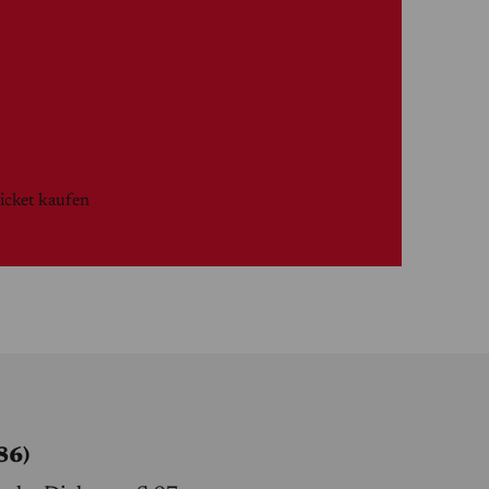
icket kaufen
86)