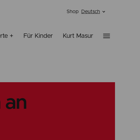
Shop
Deutsch
rte +
Für Kinder
Kurt Masur
 an