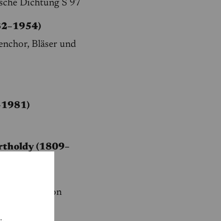
ische Dichtung S 97
82–1954)
enchor, Bläser und
–1981)
rtholdy (1809–
 N 15
") (Fassung von