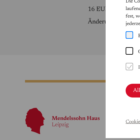
Die Co
16 EUR
laufen
fest, 
Änderungen vorbeh
jederz
Al
Cookie