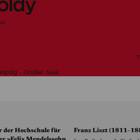
oldy
us
T
ipzig - Großer Saal
r der Hochschule für
Franz Liszt (1811–18
er »Felix Mendelssohn