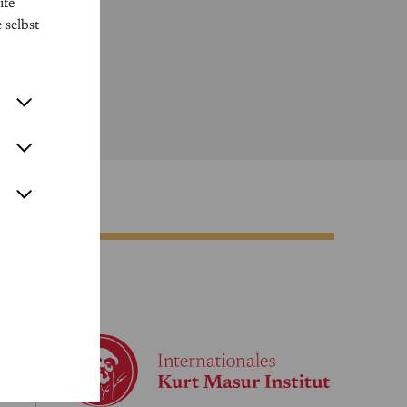
ite
 selbst