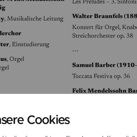
Les Préludes – 3. Sinfon
ig
Walter Braunfels (18
ny
, Musikalische Leitung
Konzert für Orgel, Knab
erchor
Streichorchester op. 38
ster
, Einstudierung
---
ius
, Orgel
Samuel Barber (1910
rgel
Toccata Festiva op. 36
Felix Mendelssohn Ba
1847)
5. Sinfonie d-Moll MWV
sere Cookies
("Reformations-Sinfonie
Christopher Hogwood)