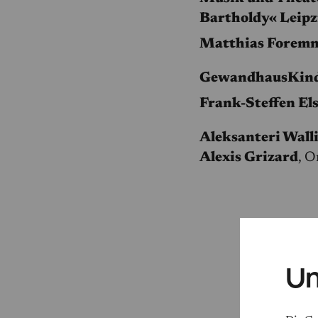
Bartholdy« Leipz
Matthias Forem
GewandhausKind
Frank-Steffen El
Aleksanteri Wall
Alexis Grizard
, O
Un