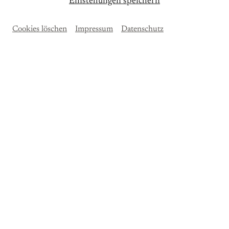
Einstellungen speichern
Cookies löschen
Impressum
Datenschutz
Sie erleben eine Führung durch das Mendelssohn-
Haus sowie beim anschließenden Stadtrundgang die
Wirkungsstätten Felix Mendelssohn Bartholdys in
Leipzig. Der Rundgang endet an der Thomaskirche.
15 EUR (inklusive aller Eintritte)
In deutscher Sprache
Änderungen vorbehalten