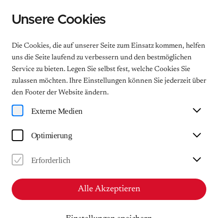
Unsere Cookies
Menu
Die Cookies, die auf unserer Seite zum Einsatz kommen, helfen
uns die Seite laufend zu verbessern und den bestmöglichen
Service zu bieten. Legen Sie selbst fest, welche Cookies Sie
Musikstadt Leipzig
zulassen möchten. Ihre Einstellungen können Sie jederzeit über
den Footer der Website ändern.
Auf Mendelssohns Spuren
Externe Medien
Museums- und Stadtrundgang
Optimierung
Sa
19.12.2026
Erforderlich
10:00
Mendelssohn-Haus Leipzig - Museum und
Alle Akzeptieren
Innenstadt
Ticket kaufen