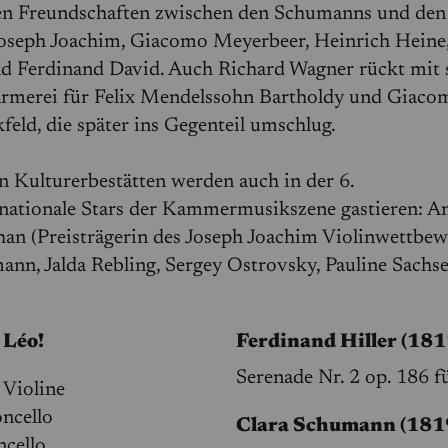
en Freundschaften zwischen den Schumanns und den
oseph Joachim, Giacomo Meyerbeer, Heinrich Heine
nd Ferdinand David. Auch Richard Wagner rückt mit 
ärmerei für Felix Mendelssohn Bartholdy und Giaco
feld, die später ins Gegenteil umschlug.
n Kulturerbestätten werden auch in der 6.
rnationale Stars der Kammermusikszene gastieren: An
han (Preisträgerin des Joseph Joachim Violinwettbe
ann, Jalda Rebling, Sergey Ostrovsky, Pauline Sachse
 Léo!
Ferdinand Hiller (18
Serenade Nr. 2 op. 186 f
, Violine
oncello
Clara Schumann (181
ncello