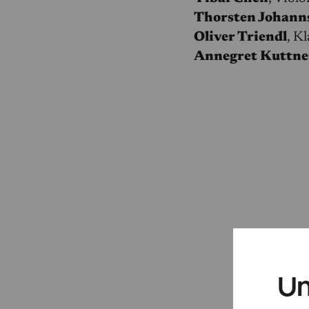
Thorsten Johann
Oliver Triendl
, Kl
Annegret Kuttne
Un