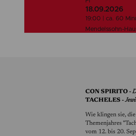
Fr
18.09.2026
19:00 | ca. 60 Min
Mendelssohn-Haus
CON SPIRITO -
D
TACHELES -
Jewi
Wie klingen sie, di
Themenjahres "Tach
vom 12. bis 20. Se