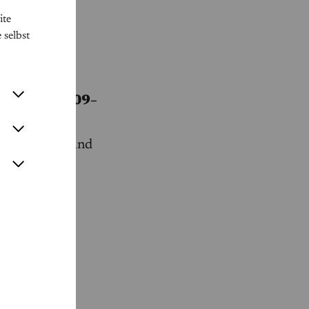
ite
10–1849)
 selbst
s-Dur op. 53
 –
rtholdy (1809–
 Violoncello und