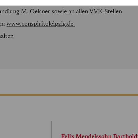
nter
www.ticketmaster.de
andlung M. Oelsner sowie an allen VVK-Stellen
en:
www.conspiritoleipzig.de
alten