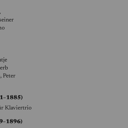
,
seiner
mo
tje
werb
, Peter
11–1885)
ür Klaviertrio
9–1896)