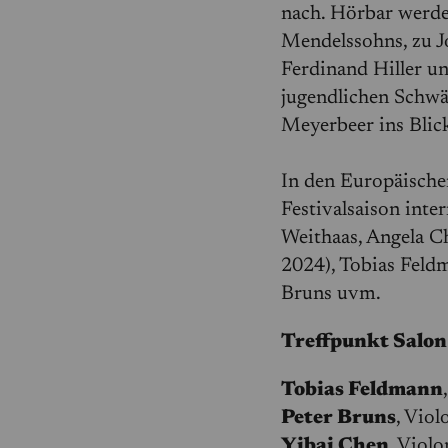
nach. Hörbar werd
Mendelssohns, zu J
Ferdinand Hiller u
jugendlichen Schw
Meyerbeer ins Blick
In den Europäische
Festivalsaison inte
Weithaas, Angela C
2024), Tobias Feldm
Bruns uvm.
Treffpunkt Salon
Tobias Feldmann
Peter Bruns
, Viol
Yibai Chen
, Violo