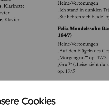
Heine-Vertonungen
s
, Klarinette
„Ich stand in dunklen T
avier
„Sie liebten sich beide“ 
r
, Klavier
Felix Mendelssohn Ba
1847)
Heine-Vertonungen
„Auf den Flügeln des Ge
„Morgengruß“ op. 47/2
„Gruß“ („Leise zieht du
op. 19/5
Ignaz Moscheles (179
Mendelssohn Barthol
„Duo concertant en Varia
sere Cookies
op. 87b für Klavier vier