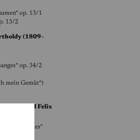
räumen“ op. 13/1
op. 13/2
rtholdy (1809–
sanges“ op. 34/2
rch mein Gemüt“)
4–1870) und Felix
dy
tions brillantes“
händig