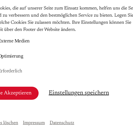
okies, die auf unserer Seite zum Einsatz kommen, helfen uns die Se
Fryderyk Chopin (18
d zu verbessern und den bestmöglichen Service zu bieten. Legen Sie
„Heroische Polonaise“ A
welche Cookies Sie zulassen möchten. Ihre Einstellungen können Sie
– Auguste Léo gewidmet
eit über den Footer der Website ändern.
Externe Medien
Felix Mendelssohn Ba
1847)
Optimierung
Sonate D-Dur op. 58 für
Klavier
Erforderlich
nn-Verein Leipzig e.V.
Einstellungen speichern
le Akzeptieren
 ab 24.02.2026
s löschen
Impressum
Datenschutz
VK-Gebühr