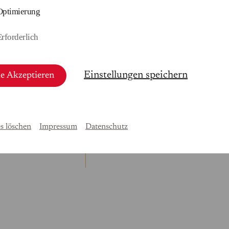
Optimierung
Erforderlich
Einstellungen speichern
le Akzeptieren
Auftrag und Satzung
Präsidentin Elena Bashkirova
Stiftungsrat und Vorstand
s löschen
Impressum
Datenschutz
Fördergesellschaft des Mendelssoh
Hauses