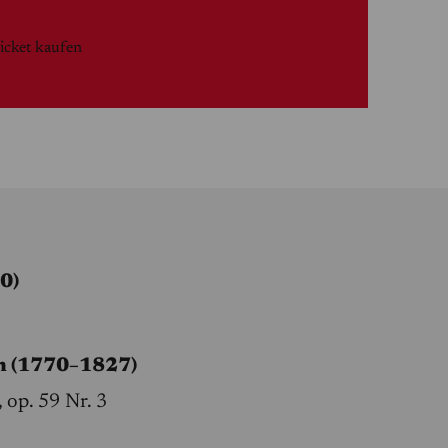
icket kaufen
0)
n (1770–1827)
 op. 59 Nr. 3