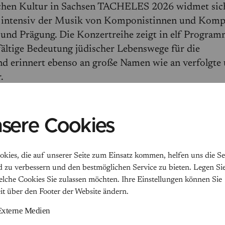
schen Kultur in Sachsen TACHELES 2026 widmet sic
intensiv der Musik von Komponistinnen und Komp
t und Prägung. Die Konzertreihe zeigt in elf Program
ältige Bedeutung jüdischer Lebenswege für die
d erinnert ebenso an große Namen wie an verfolgte
.
EUR
alten
sere Cookies
okies, die auf unserer Seite zum Einsatz kommen, helfen uns die Se
d zu verbessern und den bestmöglichen Service zu bieten. Legen Sie
welche Cookies Sie zulassen möchten. Ihre Einstellungen können Sie
eit über den Footer der Website ändern.
Externe Medien