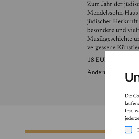
Zum Jahr der jüdi
Mendelssohn-Haus 
jüdischer Herkunf
besondere und vielf
Musikgeschichte un
vergessene Künstler
18 EUR | erm. 14 
Änderungen vorbeh
Un
Die Co
laufen
fest, 
jederz