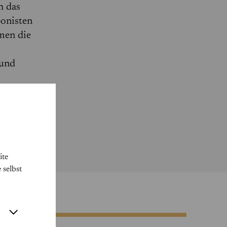
h das
onisten
men die
 und
ite
 selbst