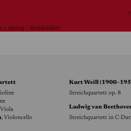
T
 Leipzig - Musiksalon
rtett
Kurt Weill (1900–195
Violine
Streichquartett op. 8
ine
Ludwig van Beethove
 Viola
h
, Violoncello
Streichquartett in C-Dur,