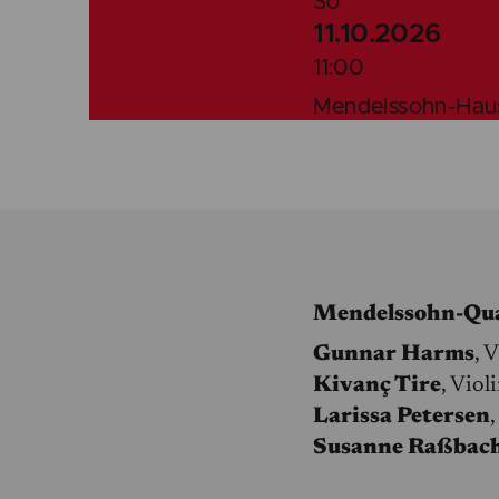
So
11.10.2026
11:00
Mendelssohn-Haus
Mendelssohn-Qua
Gunnar Harms
, 
Kivanç Tire
, Viol
Larissa Petersen
,
Susanne Raßbac