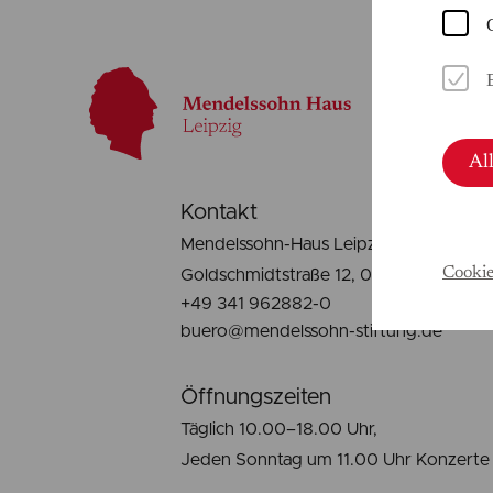
Al
Kontakt
Mendelssohn-Haus Leipzig
Cookie
Goldschmidtstraße 12, 04103 Leipzig
+49 341 962882-0
buero@mendelssohn-stiftung.de
Öffnungszeiten
Täglich 10.00–18.00 Uhr,
Jeden Sonntag um 11.00 Uhr Konzerte