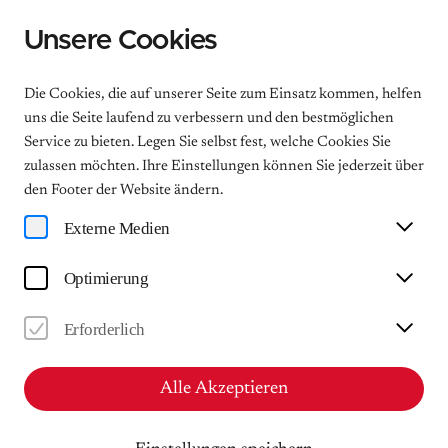
Unsere Cookies
Menu
Die Cookies, die auf unserer Seite zum Einsatz kommen, helfen
uns die Seite laufend zu verbessern und den bestmöglichen
Service zu bieten. Legen Sie selbst fest, welche Cookies Sie
zulassen möchten. Ihre Einstellungen können Sie jederzeit über
Podcast - Alles Felix!
den Footer der Website ändern.
Eine neue Folge unseres Podcasts "Alles Felix!"
Externe Medien
Felix Mendelssohn Bartholdy hat von Leipzig aus die
Welt der Musik verändert wie kaum ein anderer und
Optimierung
Leipzig zur Musikweltstadt gemacht. Wir wollen
wissen warum. Und deshalb sprach die
Erforderlich
Kulturjournalistin Fanny Tanck mit der
Mezzosporanistin Magdalena Kožená vor ihrem
Benefizkonzert im Gewandhaus zu Leipzig zugunsten
Alle Akzeptieren
des Mendelssohn-Hauses Leipzig.