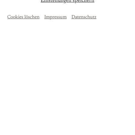
Einstellungen speichern
Gefördert durch die Stadt Leipzig
Cookies löschen
Impressum
Datenschutz
Um
Spotify
Inhalte zu laden, akzeptieren Sie bitte
Spotify
als externe Quelle in den
Cookie-
Einstellungen
Akzeptieren