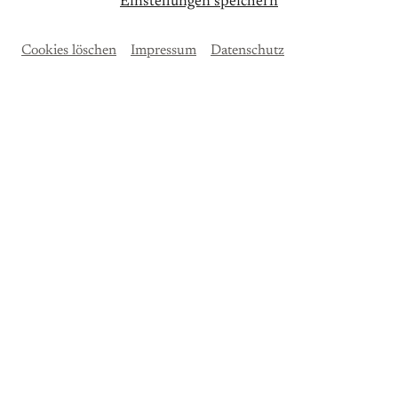
Einstellungen speichern
Cookies löschen
Impressum
Datenschutz
Um
Spotify
Inhalte zu laden, akzeptieren Sie bitte
Spotify
als externe Quelle in den
Cookie-
Einstellungen
Akzeptieren