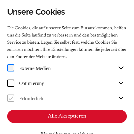
Unsere Cookies
Menu
Die Cookies, die auf unserer Seite zum Einsatz kommen, helfen
uns die Seite laufend zu verbessern und den bestmöglichen
Service zu bieten. Legen Sie selbst fest, welche Cookies Sie
zulassen möchten. Ihre Einstellungen können Sie jederzeit über
Podcast - Alles Felix!
den Footer der Website ändern.
Eine neue Folge unseres Podcasts "Alles Felix!"
Externe Medien
Felix Mendelssohn Bartholdy hat von Leipzig aus die
Welt der Musik verändert wie kaum ein anderer und
Optimierung
Leipzig zur Musikweltstadt gemacht. Wir wollen
wissen warum. Und deshalb spricht der Kulturchef
Erforderlich
der Leipziger Volkszeitung Peter Korfmacher mit
Menschen, die Felix im Herzen tragen. In der fünften
Folge trifft er den Bariton Thomas Hampson.
Alle Akzeptieren
Gefördert durch die Stadt Leipzig